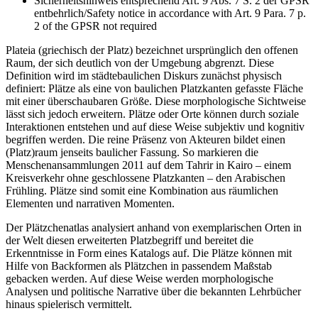
Sicherheitshinweis entsprechend Art. 9 Abs. 7 S. 2 der GPSR
entbehrlich/Safety notice in accordance with Art. 9 Para. 7 p.
2 of the GPSR not required
Plateia (griechisch der Platz) bezeichnet ursprünglich den offenen
Raum, der sich deutlich von der Umgebung abgrenzt. Diese
Definition wird im städtebaulichen Diskurs zunächst physisch
definiert: Plätze als eine von baulichen Platzkanten gefasste Fläche
mit einer überschaubaren Größe. Diese morphologische Sichtweise
lässt sich jedoch erweitern. Plätze oder Orte können durch soziale
Interaktionen entstehen und auf diese Weise subjektiv und kognitiv
begriffen werden. Die reine Präsenz von Akteuren bildet einen
(Platz)raum jenseits baulicher Fassung. So markieren die
Menschenansammlungen 2011 auf dem Tahrir in Kairo – einem
Kreisverkehr ohne geschlossene Platzkanten – den Arabischen
Frühling. Plätze sind somit eine Kombination aus räumlichen
Elementen und narrativen Momenten.
Der Plätzchenatlas analysiert anhand von exemplarischen Orten in
der Welt diesen erweiterten Platzbegriff und bereitet die
Erkenntnisse in Form eines Katalogs auf. Die Plätze können mit
Hilfe von Backformen als Plätzchen in passendem Maßstab
gebacken werden. Auf diese Weise werden morphologische
Analysen und politische Narrative über die bekannten Lehrbücher
hinaus spielerisch vermittelt.