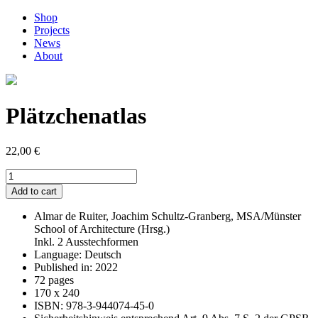
Shop
Projects
News
About
Plätzchenatlas
22,00
€
Plätzchenatlas
quantity
Add to cart
Almar de Ruiter, Joachim Schultz-Granberg, MSA/Münster
School of Architecture (Hrsg.)
Inkl. 2 Ausstechformen
Language: Deutsch
Published in: 2022
72 pages
170 x 240
ISBN: 978-3-944074-45-0